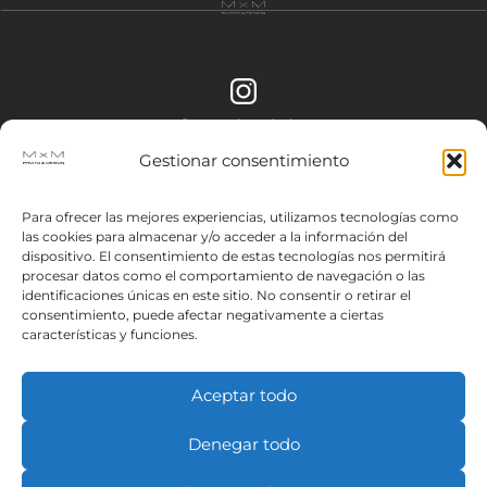
@mxm.photodesign
@mxm.corporate
Gestionar consentimiento
Para ofrecer las mejores experiencias, utilizamos tecnologías como
Contactar
las cookies para almacenar y/o acceder a la información del
hola@mxm-photodesign.com
dispositivo. El consentimiento de estas tecnologías nos permitirá
procesar datos como el comportamiento de navegación o las
identificaciones únicas en este sitio. No consentir o retirar el
consentimiento, puede afectar negativamente a ciertas
+34 636 96 16 56
características y funciones.
Aceptar todo
Términos y condiciones
Política y privacidad
Denegar todo
Política de cookies